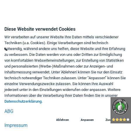
Kontakt
Diese Website verwendet Cookies
Wir verarbeiten auf unserer Website Ihre Daten mittels verschiedener
Mo - Fr von 9:00 bis 18:00 Uhr
Techniken (u.a. Cookies). Einige Verarbeitungen sind technisch
+49 234 333 6721-0
notwendig, während andere uns helfen, diese Website und Ihre Erfahrung
zu verbessern. Die Daten werden von uns oder Dritten zur Ermöglichung
shop@think-about.it
von komfortablen Webseiteneinstellungen, zur Erstellung von Statistiken
Kontaktieren Sie uns
und personalisierten (Werbe-)Maßnahmen oder zur Anzeigen- und
Inhaltsmessung verwendet. Unter 'Ablehnen' können Sie nur den Einsatz
Folgen Sie uns:
technisch notwendiger Techniken zulassen. Unter “Anpassen” können Sie
einzelne Verwendungszwecke zulassen. Sie können Ihre Auswahl
in
jederzeit unter in den Einstellungen widerrufen oder anpassen. Weitere
Informationen über die Verarbeitung Ihrer Daten finden Sie in unserer
Datenschutzerklärung.
ABG
Ablehnen
Anpassen
Zustimmen
Impressum