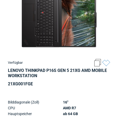
Verfügbar
LENOVO THINKPAD P16S GEN 5 21XG AMD MOBILE
WORKSTATION
21XG001FGE
Bilddiagonale (Zoll)
16"
CPU
AMD R7
Hauptspeicher
ab 64 GB