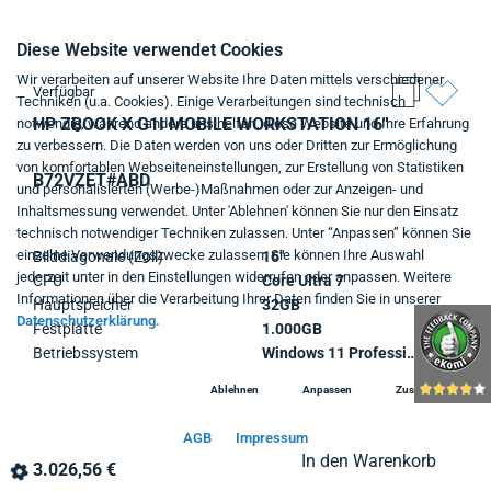
Diese Website verwendet Cookies
Wir verarbeiten auf unserer Website Ihre Daten mittels verschiedener
Verfügbar
Techniken (u.a. Cookies). Einige Verarbeitungen sind technisch
HP ZBOOK X G1I MOBILE WORKSTATION 16"
notwendig, während andere uns helfen, diese Website und Ihre Erfahrung
zu verbessern. Die Daten werden von uns oder Dritten zur Ermöglichung
von komfortablen Webseiteneinstellungen, zur Erstellung von Statistiken
B72VZET#ABD
und personalisierten (Werbe-)Maßnahmen oder zur Anzeigen- und
Inhaltsmessung verwendet. Unter 'Ablehnen' können Sie nur den Einsatz
technisch notwendiger Techniken zulassen. Unter “Anpassen” können Sie
einzelne Verwendungszwecke zulassen. Sie können Ihre Auswahl
Bilddiagonale (Zoll)
16"
jederzeit unter in den Einstellungen widerrufen oder anpassen. Weitere
CPU
Core Ultra 7
Informationen über die Verarbeitung Ihrer Daten finden Sie in unserer
Hauptspeicher
32GB
Datenschutzerklärung.
Festplatte
1.000GB
Betriebssystem
Windows 11 Professional
Ablehnen
Anpassen
Zustimmen
AGB
Impressum
In den Warenkorb
3.026,56 €