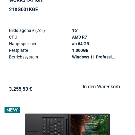
WORKSTATION
21XG001KGE
Bilddiagonale (Zoll)
16"
CPU
AMD R7
Hauptspeicher
ab 64 GB
Festplatte
1.000GB
Betriebssystem
Windows 11 Professional
In den Warenkorb
3.255,53 €