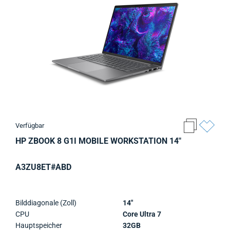
Verfügbar
HP ZBOOK 8 G1I MOBILE WORKSTATION 14"
A3ZU8ET#ABD
Bilddiagonale (Zoll)
14"
CPU
Core Ultra 7
Hauptspeicher
32GB