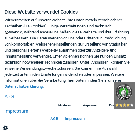
Kontakt
Diese Website verwendet Cookies
Wir verarbeiten auf unserer Website Ihre Daten mittels verschiedener
Mo - Fr von 9:00 bis 18:00 Uhr
Techniken (u.a. Cookies). Einige Verarbeitungen sind technisch
+49 234 333 6721-0
notwendig, während andere uns helfen, diese Website und Ihre Erfahrung
zu verbessern. Die Daten werden von uns oder Dritten zur Ermöglichung
shop@think-about.it
von komfortablen Webseiteneinstellungen, zur Erstellung von Statistiken
Kontaktieren Sie uns
und personalisierten (Werbe-)Maßnahmen oder zur Anzeigen- und
Inhaltsmessung verwendet. Unter 'Ablehnen' können Sie nur den Einsatz
Folgen Sie uns:
technisch notwendiger Techniken zulassen. Unter “Anpassen” können Sie
einzelne Verwendungszwecke zulassen. Sie können Ihre Auswahl
in
jederzeit unter in den Einstellungen widerrufen oder anpassen. Weitere
Informationen über die Verarbeitung Ihrer Daten finden Sie in unserer
Datenschutzerklärung.
ABG
Ablehnen
Anpassen
Zustimmen
Impressum
AGB
Impressum
© 2026. think about IT GmbH. Alle Rechte vorbehalten