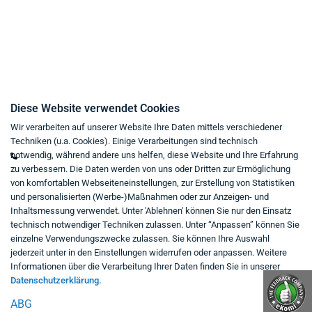
Impressum
Kaufvertrag widerrufen
Kontakt
Diese Website verwendet Cookies
Wir verarbeiten auf unserer Website Ihre Daten mittels verschiedener
Mo - Fr von 9:00 bis 18:00 Uhr
Techniken (u.a. Cookies). Einige Verarbeitungen sind technisch
+49 234 333 6721-0
notwendig, während andere uns helfen, diese Website und Ihre Erfahrung
zu verbessern. Die Daten werden von uns oder Dritten zur Ermöglichung
shop@think-about.it
von komfortablen Webseiteneinstellungen, zur Erstellung von Statistiken
Kontaktieren Sie uns
und personalisierten (Werbe-)Maßnahmen oder zur Anzeigen- und
Inhaltsmessung verwendet. Unter 'Ablehnen' können Sie nur den Einsatz
Folgen Sie uns:
technisch notwendiger Techniken zulassen. Unter “Anpassen” können Sie
einzelne Verwendungszwecke zulassen. Sie können Ihre Auswahl
in
jederzeit unter in den Einstellungen widerrufen oder anpassen. Weitere
Informationen über die Verarbeitung Ihrer Daten finden Sie in unserer
Datenschutzerklärung.
ABG