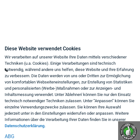
Impressum
Kaufvertrag widerrufen
Kontakt
Diese Website verwendet Cookies
Wir verarbeiten auf unserer Website Ihre Daten mittels verschiedener
Mo - Fr von 9:00 bis 18:00 Uhr
Techniken (u.a. Cookies). Einige Verarbeitungen sind technisch
+49 234 333 6721-0
notwendig, während andere uns helfen, diese Website und Ihre Erfahrung
zu verbessern. Die Daten werden von uns oder Dritten zur Ermöglichung
shop@think-about.it
von komfortablen Webseiteneinstellungen, zur Erstellung von Statistiken
Kontaktieren Sie uns
und personalisierten (Werbe-)Maßnahmen oder zur Anzeigen- und
Inhaltsmessung verwendet. Unter 'Ablehnen' können Sie nur den Einsatz
Folgen Sie uns:
technisch notwendiger Techniken zulassen. Unter “Anpassen” können Sie
einzelne Verwendungszwecke zulassen. Sie können Ihre Auswahl
in
jederzeit unter in den Einstellungen widerrufen oder anpassen. Weitere
Informationen über die Verarbeitung Ihrer Daten finden Sie in unserer
Datenschutzerklärung.
ABG