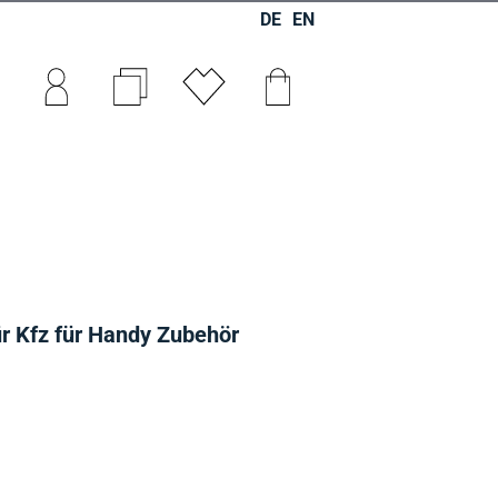
DE
EN
0
0
0
ür Kfz für Handy Zubehör