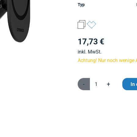
Typ
17,73 €
inkl. MwSt.
Achtung! Nur noch wenige Ar
-
+
In