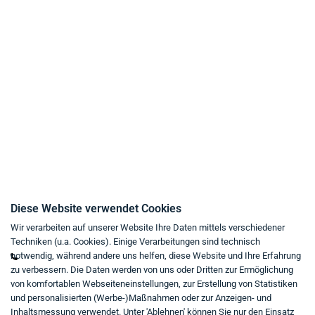
Zahlungsarten
Liefer- und Versandbedingungen
Datenschutz
AGB
Widerrufsrecht
Impressum
Kaufvertrag widerrufen
Kontakt
Diese Website verwendet Cookies
Wir verarbeiten auf unserer Website Ihre Daten mittels verschiedener
Mo - Fr von 9:00 bis 18:00 Uhr
Techniken (u.a. Cookies). Einige Verarbeitungen sind technisch
+49 234 333 6721-0
notwendig, während andere uns helfen, diese Website und Ihre Erfahrung
zu verbessern. Die Daten werden von uns oder Dritten zur Ermöglichung
shop@think-about.it
von komfortablen Webseiteneinstellungen, zur Erstellung von Statistiken
Kontaktieren Sie uns
und personalisierten (Werbe-)Maßnahmen oder zur Anzeigen- und
Inhaltsmessung verwendet. Unter 'Ablehnen' können Sie nur den Einsatz