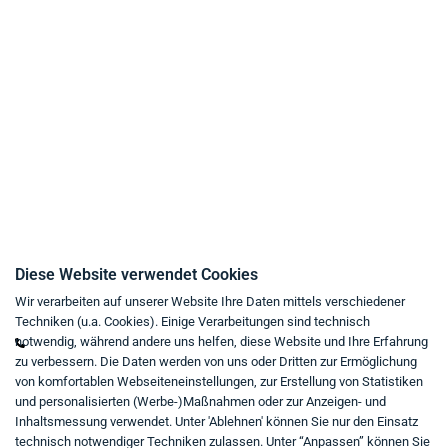
Liefer- und Versandbedingungen
Datenschutz
AGB
Widerrufsrecht
Impressum
Kaufvertrag widerrufen
Kontakt
Diese Website verwendet Cookies
Wir verarbeiten auf unserer Website Ihre Daten mittels verschiedener
Mo - Fr von 9:00 bis 18:00 Uhr
Techniken (u.a. Cookies). Einige Verarbeitungen sind technisch
+49 234 333 6721-0
notwendig, während andere uns helfen, diese Website und Ihre Erfahrung
zu verbessern. Die Daten werden von uns oder Dritten zur Ermöglichung
shop@think-about.it
von komfortablen Webseiteneinstellungen, zur Erstellung von Statistiken
Kontaktieren Sie uns
und personalisierten (Werbe-)Maßnahmen oder zur Anzeigen- und
Inhaltsmessung verwendet. Unter 'Ablehnen' können Sie nur den Einsatz
Folgen Sie uns:
technisch notwendiger Techniken zulassen. Unter “Anpassen” können Sie