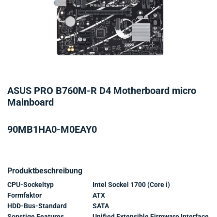
ASUS PRO B760M-R D4 Motherboard micro
Mainboard
90MB1HA0-M0EAY0
Produktbeschreibung
CPU-Sockeltyp
Intel Sockel 1700 (Core i)
Formfaktor
ATX
HDD-Bus-Standard
SATA
Sonstige Features
Unified Extensible Firmware Interface