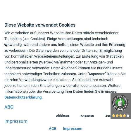
Kontakt
Diese Website verwendet Cookies
Wir verarbeiten auf unserer Website Ihre Daten mittels verschiedener
Mo - Fr von 9:00 bis 18:00 Uhr
Techniken (u.a. Cookies). Einige Verarbeitungen sind technisch
+49 234 333 6721-0
notwendig, während andere uns helfen, diese Website und Ihre Erfahrung
zu verbessern. Die Daten werden von uns oder Dritten zur Ermöglichung
shop@think-about.it
von komfortablen Webseiteneinstellungen, zur Erstellung von Statistiken
Kontaktieren Sie uns
und personalisierten (Werbe-)Maßnahmen oder zur Anzeigen- und
Inhaltsmessung verwendet. Unter 'Ablehnen' können Sie nur den Einsatz
Folgen Sie uns:
technisch notwendiger Techniken zulassen. Unter “Anpassen” können Sie
einzelne Verwendungszwecke zulassen. Sie können Ihre Auswahl
in
jederzeit unter in den Einstellungen widerrufen oder anpassen. Weitere
Informationen über die Verarbeitung Ihrer Daten finden Sie in unserer
Datenschutzerklärung.
ABG
Ablehnen
Anpassen
Zustimmen
Impressum
AGB
Impressum