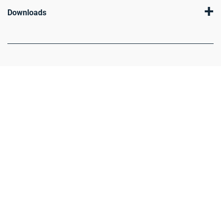
+
Downloads
think about IT
Über uns