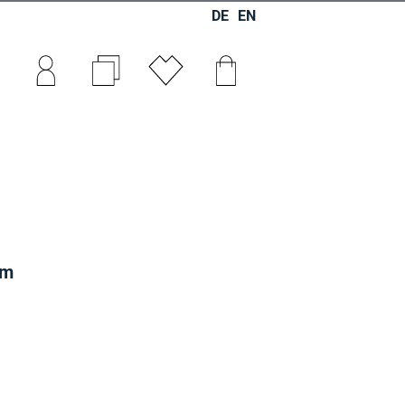
DE
EN
0
0
0
am