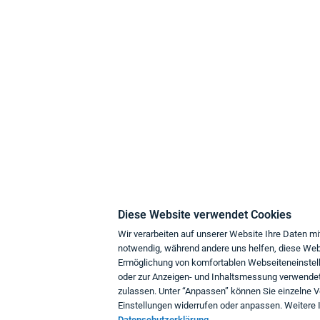
think about IT
K
Über uns
Z
Philosophie
L
Diese Website verwendet Cookies
Umweltschutz
D
Wir verarbeiten auf unserer Website Ihre Daten mi
notwendig, während andere uns helfen, diese Webs
Support
Ermöglichung von komfortablen Webseiteneinstell
Geschäftskunden
W
oder zur Anzeigen- und Inhaltsmessung verwendet.
zulassen. Unter “Anpassen” können Sie einzelne 
I
Einstellungen widerrufen oder anpassen. Weitere I
K
Datenschutzerklärung.