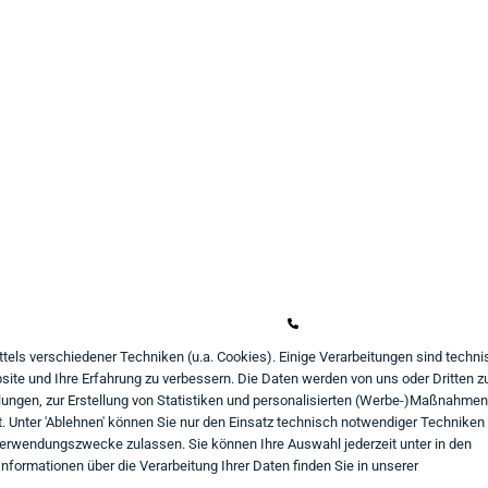
undeninformation
Kontakt
ahlungsarten
Mo - Fr von 9:00 bis 18:00
iefer- und Versandbedingungen
+49 234 333 6721-0
atenschutz
shop@think-about.it
ttels verschiedener Techniken (u.a. Cookies). Einige Verarbeitungen sind techni
ite und Ihre Erfahrung zu verbessern. Die Daten werden von uns oder Dritten z
AGB
Kontaktieren Sie uns
ungen, zur Erstellung von Statistiken und personalisierten (Werbe-)Maßnahmen
iderrufsrecht
Folgen Sie uns:
 Unter 'Ablehnen' können Sie nur den Einsatz technisch notwendiger Techniken
Verwendungszwecke zulassen. Sie können Ihre Auswahl jederzeit unter in den
in
mpressum
nformationen über die Verarbeitung Ihrer Daten finden Sie in unserer
aufvertrag widerrufen