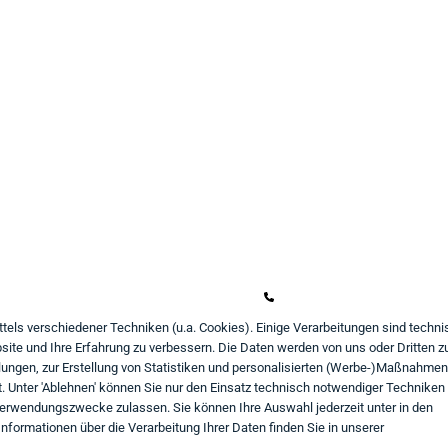
undeninformation
Kontakt
ahlungsarten
Mo - Fr von 9:00 bis 18:00
iefer- und Versandbedingungen
+49 234 333 6721-0
atenschutz
shop@think-about.it
ttels verschiedener Techniken (u.a. Cookies). Einige Verarbeitungen sind techni
ite und Ihre Erfahrung zu verbessern. Die Daten werden von uns oder Dritten z
AGB
Kontaktieren Sie uns
ungen, zur Erstellung von Statistiken und personalisierten (Werbe-)Maßnahmen
iderrufsrecht
Folgen Sie uns:
 Unter 'Ablehnen' können Sie nur den Einsatz technisch notwendiger Techniken
Verwendungszwecke zulassen. Sie können Ihre Auswahl jederzeit unter in den
in
mpressum
nformationen über die Verarbeitung Ihrer Daten finden Sie in unserer
aufvertrag widerrufen