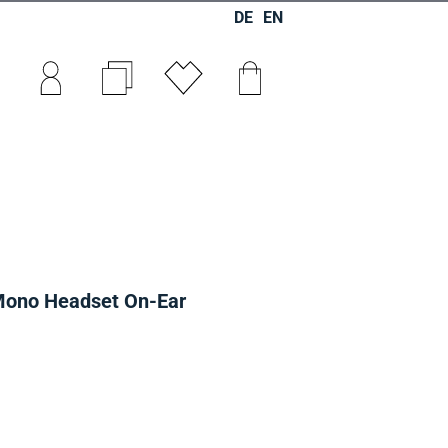
DE
EN
0
0
0
Mono Headset On-Ear