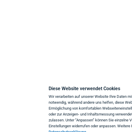
think about IT
K
Über uns
Z
Philosophie
L
Diese Website verwendet Cookies
Umweltschutz
D
Wir verarbeiten auf unserer Website Ihre Daten mi
notwendig, während andere uns helfen, diese Webs
Support
Ermöglichung von komfortablen Webseiteneinstell
Geschäftskunden
W
oder zur Anzeigen- und Inhaltsmessung verwendet.
zulassen. Unter “Anpassen” können Sie einzelne 
I
Einstellungen widerrufen oder anpassen. Weitere I
K
Datenschutzerklärung.