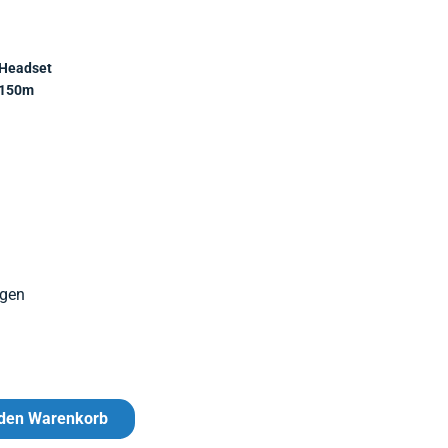
Headset
150m
agen
 den Warenkorb