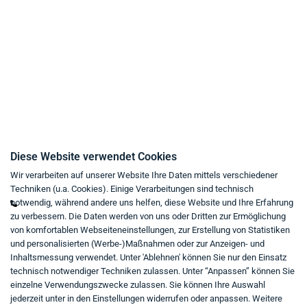
Datenschutz
AGB
Widerrufsrecht
Impressum
Kaufvertrag widerrufen
Kontakt
Diese Website verwendet Cookies
Wir verarbeiten auf unserer Website Ihre Daten mittels verschiedener
Mo - Fr von 9:00 bis 18:00 Uhr
Techniken (u.a. Cookies). Einige Verarbeitungen sind technisch
+49 234 333 6721-0
notwendig, während andere uns helfen, diese Website und Ihre Erfahrung
zu verbessern. Die Daten werden von uns oder Dritten zur Ermöglichung
shop@think-about.it
von komfortablen Webseiteneinstellungen, zur Erstellung von Statistiken
Kontaktieren Sie uns
und personalisierten (Werbe-)Maßnahmen oder zur Anzeigen- und
Inhaltsmessung verwendet. Unter 'Ablehnen' können Sie nur den Einsatz
Folgen Sie uns:
technisch notwendiger Techniken zulassen. Unter “Anpassen” können Sie
einzelne Verwendungszwecke zulassen. Sie können Ihre Auswahl
in
jederzeit unter in den Einstellungen widerrufen oder anpassen. Weitere