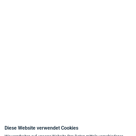
Geschäftskunden
Kundeninformation
Zahlungsarten
Liefer- und Versandbedingungen
Datenschutz
AGB
Widerrufsrecht
Impressum
Kaufvertrag widerrufen
Kontakt
Diese Website verwendet Cookies