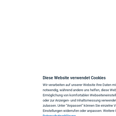
think about IT
K
Über uns
Z
Philosophie
L
Diese Website verwendet Cookies
Umweltschutz
D
Wir verarbeiten auf unserer Website Ihre Daten mi
notwendig, während andere uns helfen, diese Webs
Support
Ermöglichung von komfortablen Webseiteneinstell
Geschäftskunden
W
oder zur Anzeigen- und Inhaltsmessung verwendet.
zulassen. Unter “Anpassen” können Sie einzelne 
I
Einstellungen widerrufen oder anpassen. Weitere I
K
Datenschutzerklärung.