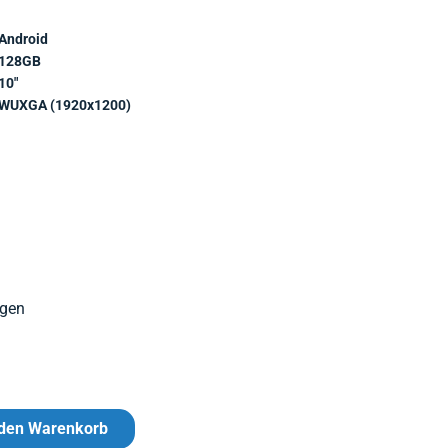
Android
128GB
10"
WUXGA (1920x1200)
agen
 den Warenkorb