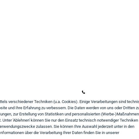
undeninformation
Kontakt
ahlungsarten
Mo - Fr von 9:00 bis 18:00
iefer- und Versandbedingungen
+49 234 333 6721-0
atenschutz
shop@think-about.it
ttels verschiedener Techniken (u.a. Cookies). Einige Verarbeitungen sind techni
ite und Ihre Erfahrung zu verbessern. Die Daten werden von uns oder Dritten z
AGB
Kontaktieren Sie uns
ungen, zur Erstellung von Statistiken und personalisierten (Werbe-)Maßnahmen
iderrufsrecht
Folgen Sie uns:
 Unter 'Ablehnen' können Sie nur den Einsatz technisch notwendiger Techniken
Verwendungszwecke zulassen. Sie können Ihre Auswahl jederzeit unter in den
in
mpressum
nformationen über die Verarbeitung Ihrer Daten finden Sie in unserer
aufvertrag widerrufen