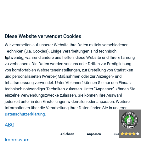
Kaufvertrag widerrufen
Kontakt
Diese Website verwendet Cookies
Wir verarbeiten auf unserer Website Ihre Daten mittels verschiedener
Mo - Fr von 9:00 bis 18:00 Uhr
Techniken (u.a. Cookies). Einige Verarbeitungen sind technisch
+49 234 333 6721-0
notwendig, während andere uns helfen, diese Website und Ihre Erfahrung
zu verbessern. Die Daten werden von uns oder Dritten zur Ermöglichung
shop@think-about.it
von komfortablen Webseiteneinstellungen, zur Erstellung von Statistiken
Kontaktieren Sie uns
und personalisierten (Werbe-)Maßnahmen oder zur Anzeigen- und
Inhaltsmessung verwendet. Unter 'Ablehnen' können Sie nur den Einsatz
Folgen Sie uns:
technisch notwendiger Techniken zulassen. Unter “Anpassen” können Sie
einzelne Verwendungszwecke zulassen. Sie können Ihre Auswahl
in
jederzeit unter in den Einstellungen widerrufen oder anpassen. Weitere
Informationen über die Verarbeitung Ihrer Daten finden Sie in unserer
Datenschutzerklärung.
ABG
Ablehnen
Anpassen
Zustimmen
Impressum