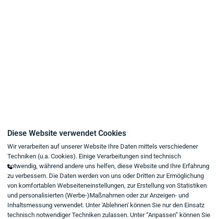
Liefer- und Versandbedingungen
Datenschutz
AGB
Widerrufsrecht
Impressum
Kaufvertrag widerrufen
Kontakt
Diese Website verwendet Cookies
Wir verarbeiten auf unserer Website Ihre Daten mittels verschiedener
Mo - Fr von 9:00 bis 18:00 Uhr
Techniken (u.a. Cookies). Einige Verarbeitungen sind technisch
+49 234 333 6721-0
notwendig, während andere uns helfen, diese Website und Ihre Erfahrung
zu verbessern. Die Daten werden von uns oder Dritten zur Ermöglichung
shop@think-about.it
von komfortablen Webseiteneinstellungen, zur Erstellung von Statistiken
Kontaktieren Sie uns
und personalisierten (Werbe-)Maßnahmen oder zur Anzeigen- und
Inhaltsmessung verwendet. Unter 'Ablehnen' können Sie nur den Einsatz
Folgen Sie uns:
technisch notwendiger Techniken zulassen. Unter “Anpassen” können Sie