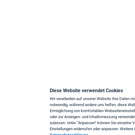
think about IT
K
Über uns
Z
Philosophie
L
Diese Website verwendet Cookies
Umweltschutz
D
Wir verarbeiten auf unserer Website Ihre Daten mi
notwendig, während andere uns helfen, diese Webs
Support
Ermöglichung von komfortablen Webseiteneinstell
Geschäftskunden
W
oder zur Anzeigen- und Inhaltsmessung verwendet.
zulassen. Unter “Anpassen” können Sie einzelne 
I
Einstellungen widerrufen oder anpassen. Weitere I
K
Datenschutzerklärung.