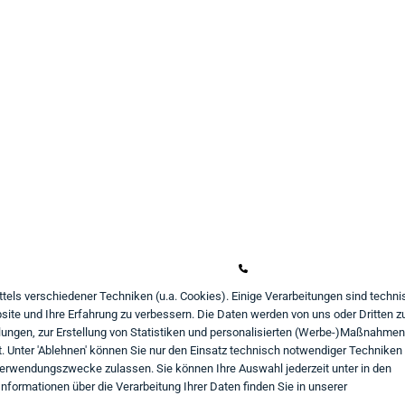
undeninformation
Kontakt
ahlungsarten
Mo - Fr von 9:00 bis 18:00
iefer- und Versandbedingungen
+49 234 333 6721-0
atenschutz
shop@think-about.it
ttels verschiedener Techniken (u.a. Cookies). Einige Verarbeitungen sind techni
ite und Ihre Erfahrung zu verbessern. Die Daten werden von uns oder Dritten z
AGB
Kontaktieren Sie uns
ungen, zur Erstellung von Statistiken und personalisierten (Werbe-)Maßnahmen
iderrufsrecht
Folgen Sie uns:
 Unter 'Ablehnen' können Sie nur den Einsatz technisch notwendiger Techniken
Verwendungszwecke zulassen. Sie können Ihre Auswahl jederzeit unter in den
in
mpressum
nformationen über die Verarbeitung Ihrer Daten finden Sie in unserer
aufvertrag widerrufen