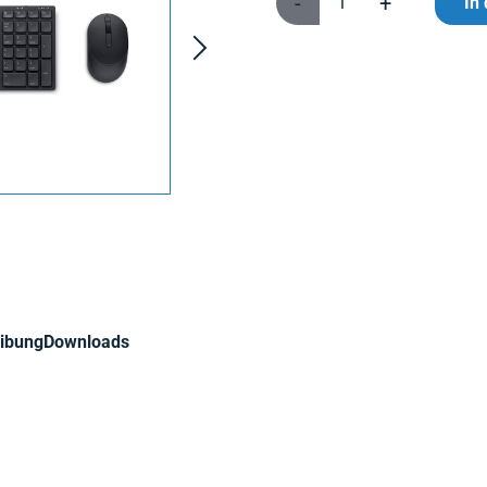
-
+
In
ibung
Downloads