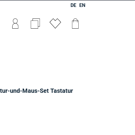
DE
EN
0
0
0
tur-und-Maus-Set Tastatur