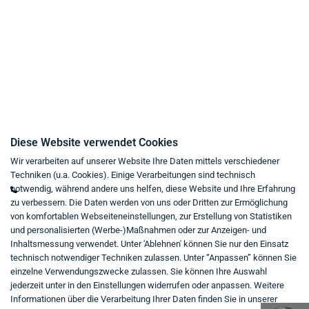
AGB
Widerrufsrecht
Impressum
Kaufvertrag widerrufen
Kontakt
Diese Website verwendet Cookies
Wir verarbeiten auf unserer Website Ihre Daten mittels verschiedener
Mo - Fr von 9:00 bis 18:00 Uhr
Techniken (u.a. Cookies). Einige Verarbeitungen sind technisch
+49 234 333 6721-0
notwendig, während andere uns helfen, diese Website und Ihre Erfahrung
zu verbessern. Die Daten werden von uns oder Dritten zur Ermöglichung
shop@think-about.it
von komfortablen Webseiteneinstellungen, zur Erstellung von Statistiken
Kontaktieren Sie uns
und personalisierten (Werbe-)Maßnahmen oder zur Anzeigen- und
Inhaltsmessung verwendet. Unter 'Ablehnen' können Sie nur den Einsatz
Folgen Sie uns:
technisch notwendiger Techniken zulassen. Unter “Anpassen” können Sie
einzelne Verwendungszwecke zulassen. Sie können Ihre Auswahl
in
jederzeit unter in den Einstellungen widerrufen oder anpassen. Weitere
Informationen über die Verarbeitung Ihrer Daten finden Sie in unserer