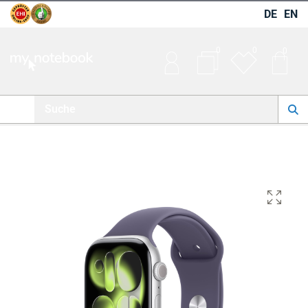
DE
EN
0
0
0