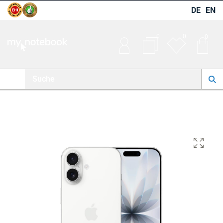
DE
EN
0
0
0