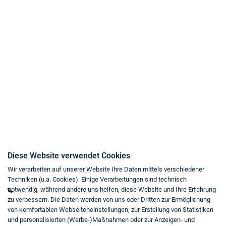
Zahlungsarten
Liefer- und Versandbedingungen
Datenschutz
AGB
Widerrufsrecht
Impressum
Kaufvertrag widerrufen
Kontakt
Diese Website verwendet Cookies
Wir verarbeiten auf unserer Website Ihre Daten mittels verschiedener
Mo - Fr von 9:00 bis 18:00 Uhr
Techniken (u.a. Cookies). Einige Verarbeitungen sind technisch
+49 234 333 6721-0
notwendig, während andere uns helfen, diese Website und Ihre Erfahrung
zu verbessern. Die Daten werden von uns oder Dritten zur Ermöglichung
shop@think-about.it
von komfortablen Webseiteneinstellungen, zur Erstellung von Statistiken
Kontaktieren Sie uns
und personalisierten (Werbe-)Maßnahmen oder zur Anzeigen- und