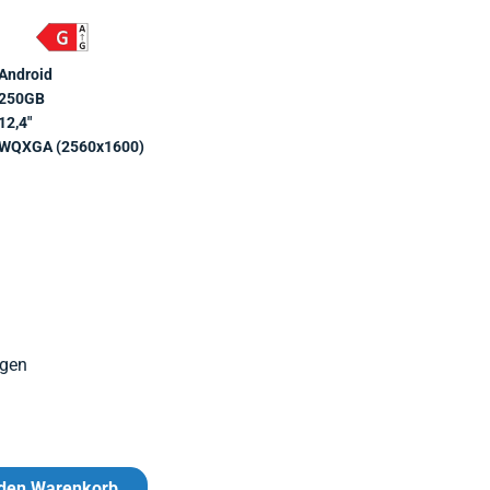
Android
250GB
12,4"
WQXGA (2560x1600)
agen
 den Warenkorb