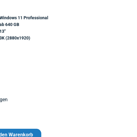
Windows 11 Professional
ab 640 GB
13"
3K (2880x1920)
agen
 den Warenkorb