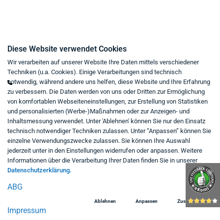
Kontakt
Diese Website verwendet Cookies
Wir verarbeiten auf unserer Website Ihre Daten mittels verschiedener
Mo - Fr von 9:00 bis 18:00 Uhr
Techniken (u.a. Cookies). Einige Verarbeitungen sind technisch
+49 234 333 6721-0
notwendig, während andere uns helfen, diese Website und Ihre Erfahrung
zu verbessern. Die Daten werden von uns oder Dritten zur Ermöglichung
shop@think-about.it
von komfortablen Webseiteneinstellungen, zur Erstellung von Statistiken
Kontaktieren Sie uns
und personalisierten (Werbe-)Maßnahmen oder zur Anzeigen- und
Inhaltsmessung verwendet. Unter 'Ablehnen' können Sie nur den Einsatz
Folgen Sie uns:
technisch notwendiger Techniken zulassen. Unter “Anpassen” können Sie
einzelne Verwendungszwecke zulassen. Sie können Ihre Auswahl
in
jederzeit unter in den Einstellungen widerrufen oder anpassen. Weitere
Informationen über die Verarbeitung Ihrer Daten finden Sie in unserer
Datenschutzerklärung.
ABG
Ablehnen
Anpassen
Zustimmen
Impressum