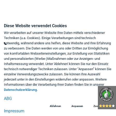
Kontakt
Diese Website verwendet Cookies
Wir verarbeiten auf unserer Website Ihre Daten mittels verschiedener
Mo - Fr von 9:00 bis 18:00 Uhr
Techniken (u.a. Cookies). Einige Verarbeitungen sind technisch
+49 234 333 6721-0
notwendig, während andere uns helfen, diese Website und Ihre Erfahrung
zu verbessern. Die Daten werden von uns oder Dritten zur Ermöglichung
shop@think-about.it
von komfortablen Webseiteneinstellungen, zur Erstellung von Statistiken
Kontaktieren Sie uns
und personalisierten (Werbe-)Maßnahmen oder zur Anzeigen- und
Inhaltsmessung verwendet. Unter 'Ablehnen' können Sie nur den Einsatz
Folgen Sie uns:
technisch notwendiger Techniken zulassen. Unter “Anpassen” können Sie
einzelne Verwendungszwecke zulassen. Sie können Ihre Auswahl
in
jederzeit unter in den Einstellungen widerrufen oder anpassen. Weitere
Informationen über die Verarbeitung Ihrer Daten finden Sie in unserer
Datenschutzerklärung.
ABG
Ablehnen
Anpassen
Zustimmen
Impressum