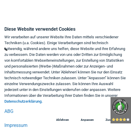
Kontakt
Diese Website verwendet Cookies
Wir verarbeiten auf unserer Website Ihre Daten mittels verschiedener
Mo - Fr von 9:00 bis 18:00 Uhr
Techniken (u.a. Cookies). Einige Verarbeitungen sind technisch
+49 234 333 6721-0
notwendig, während andere uns helfen, diese Website und Ihre Erfahrung
zu verbessern. Die Daten werden von uns oder Dritten zur Ermöglichung
shop@think-about.it
von komfortablen Webseiteneinstellungen, zur Erstellung von Statistiken
Kontaktieren Sie uns
und personalisierten (Werbe-)Maßnahmen oder zur Anzeigen- und
Inhaltsmessung verwendet. Unter 'Ablehnen' können Sie nur den Einsatz
Folgen Sie uns:
technisch notwendiger Techniken zulassen. Unter “Anpassen” können Sie
einzelne Verwendungszwecke zulassen. Sie können Ihre Auswahl
in
jederzeit unter in den Einstellungen widerrufen oder anpassen. Weitere
Informationen über die Verarbeitung Ihrer Daten finden Sie in unserer
Datenschutzerklärung.
ABG
Ablehnen
Anpassen
Zustimmen
Impressum