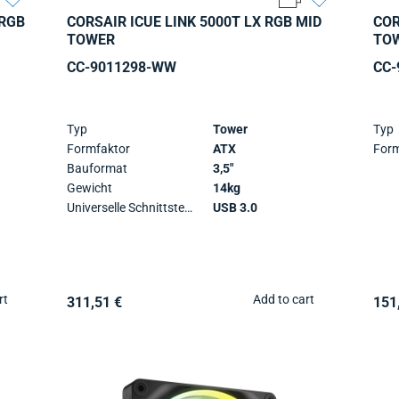
ARGB
CORSAIR ICUE LINK 5000T LX RGB MID
COR
TOWER
TO
CC-9011298-WW
CC-
Typ
Tower
Typ
Formfaktor
ATX
Form
Bauformat
3,5"
Gewicht
14kg
Universelle Schnittstellen
USB 3.0
rt
Add to cart
311,51 €
151