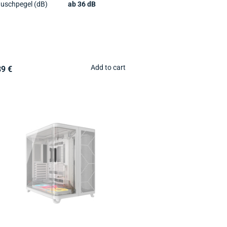
uschpegel (dB)
ab 36 dB
Add to cart
89 €