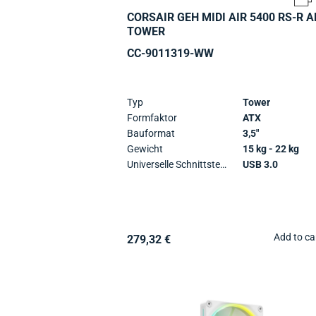
CORSAIR GEH MIDI AIR 5400 RS-R 
TOWER
CC-9011319-WW
Typ
Tower
Formfaktor
ATX
Bauformat
3,5"
Gewicht
15 kg - 22 kg
Universelle Schnittstellen
USB 3.0
Add to ca
279,32 €