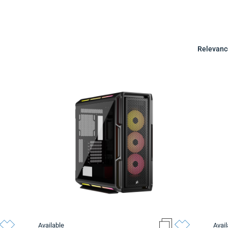
Relevanc
Available
Avail