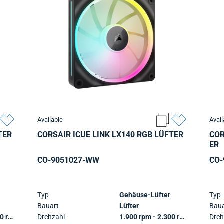
Available
Avail
TER
CORSAIR ICUE LINK LX140 RGB LÜFTER
COR
ER
CO-9051027-WW
CO-
Typ
Gehäuse-Lüfter
Typ
Bauart
Lüfter
Baua
1.900 rpm - 2.300 rpm
Drehzahl
1.900 rpm - 2.300 rpm
Dreh