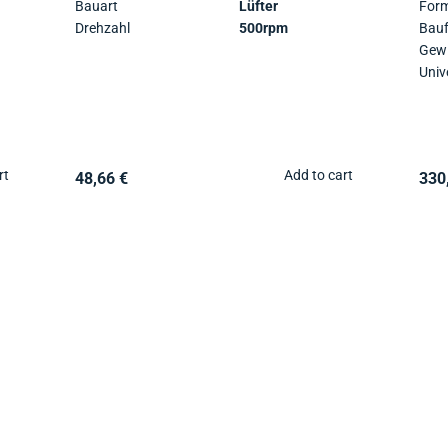
Bauart
Lüfter
Form
Drehzahl
500rpm
Bau
Gewi
rt
Add to cart
48,66 €
330