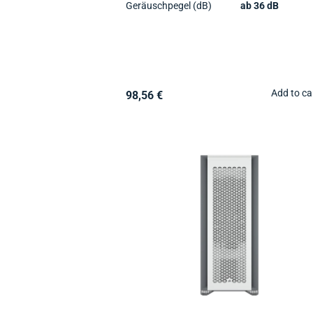
Geräuschpegel (dB)
ab 36 dB
Add to ca
98,56 €