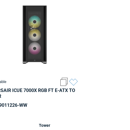
able
SAIR ICUE 7000X RGB FT E-ATX TO
R
9011226-WW
Tower