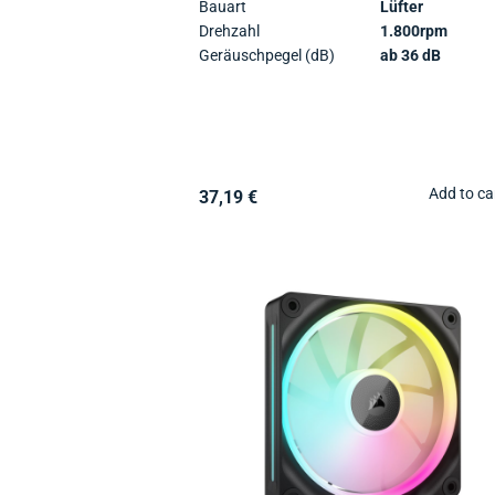
Bauart
Lüfter
Drehzahl
1.800rpm
Geräuschpegel (dB)
ab 36 dB
Add to ca
37,19 €