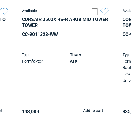
Available
Avail
 TO
CORSAIR 3500X RS-R ARGB MID TOWER
COR
TOWER
TO
CC-9011323-WW
CC-
Typ
Tower
Typ
Formfaktor
ATX
Form
Bau
Gewi
rt
Add to cart
148,00 €
335