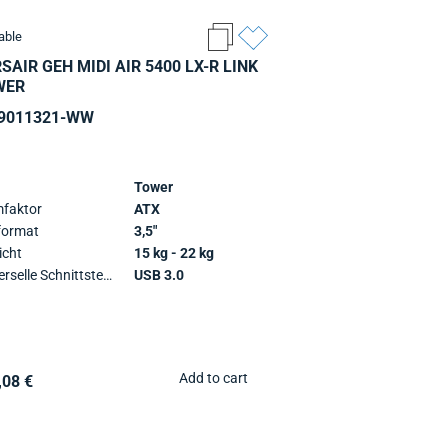
able
SAIR GEH MIDI AIR 5400 LX-R LINK
WER
9011321-WW
Tower
faktor
ATX
format
3,5"
cht
15 kg - 22 kg
Universelle Schnittstellen
USB 3.0
Add to cart
,08 €