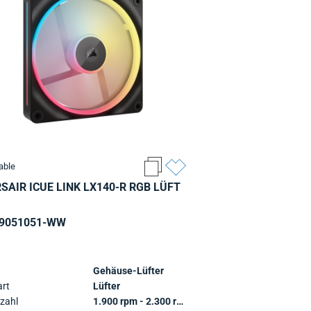
able
SAIR ICUE LINK LX140-R RGB LÜFT
9051051-WW
Gehäuse-Lüfter
rt
Lüfter
zahl
1.900 rpm - 2.300 rpm