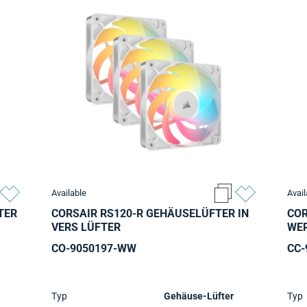
Available
Avail
TER
CORSAIR RS120-R GEHÄUSELÜFTER IN
COR
VERS LÜFTER
WE
CO-9050197-WW
CC-
Typ
Gehäuse-Lüfter
Typ