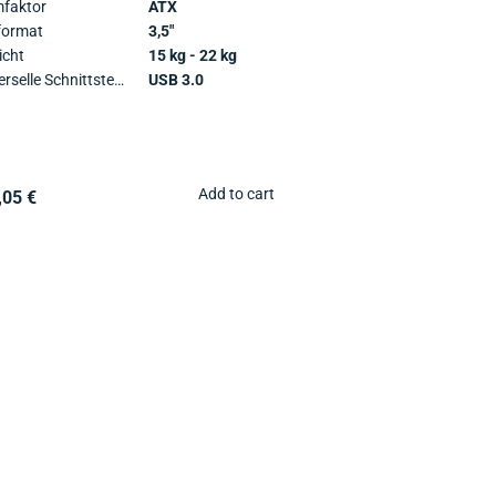
faktor
ATX
format
3,5"
cht
15 kg - 22 kg
Universelle Schnittstellen
USB 3.0
Add to cart
,05 €