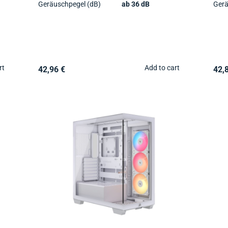
Geräuschpegel (dB)
ab 36 dB
Gerä
rt
Add to cart
42,96 €
42,