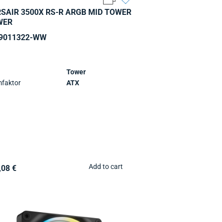
SAIR 3500X RS-R ARGB MID TOWER
WER
9011322-WW
Tower
faktor
ATX
Add to cart
,08 €