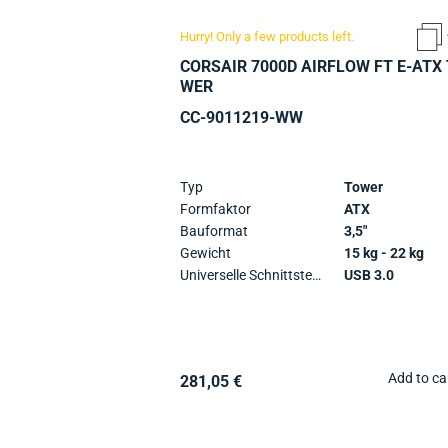
Hurry! Only a few products left.
CORSAIR 7000D AIRFLOW FT E-ATX
WER
CC-9011219-WW
Typ
Tower
Formfaktor
ATX
Bauformat
3,5"
Gewicht
15 kg - 22 kg
Universelle Schnittstellen
USB 3.0
Add to ca
281,05 €