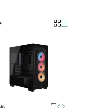
e
able