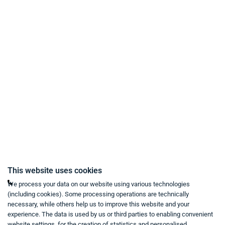
Payment Methods
Delivery and Shipping Conditions
Data Protection
Terms & Conditions
Right of Withdrawal
Imprint
Revoke purchase contract
Contact
Mon - Fri from 9:00 a.m. to 6:00 p.m
This website uses cookies
+49 234 333 6721-0
We process your data on our website using various technologies
(including cookies). Some processing operations are technically
shop@think-about.it
necessary, while others help us to improve this website and your
Contact Us
experience. The data is used by us or third parties to enabling convenient
website settings, for the creation of statistics and personalised