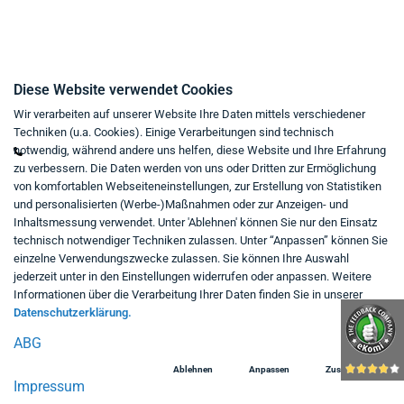
Kontakt
Diese Website verwendet Cookies
Wir verarbeiten auf unserer Website Ihre Daten mittels verschiedener
Mo - Fr von 9:00 bis 18:00 Uhr
Techniken (u.a. Cookies). Einige Verarbeitungen sind technisch
+49 234 333 6721-0
notwendig, während andere uns helfen, diese Website und Ihre Erfahrung
zu verbessern. Die Daten werden von uns oder Dritten zur Ermöglichung
shop@think-about.it
von komfortablen Webseiteneinstellungen, zur Erstellung von Statistiken
Kontaktieren Sie uns
und personalisierten (Werbe-)Maßnahmen oder zur Anzeigen- und
Inhaltsmessung verwendet. Unter 'Ablehnen' können Sie nur den Einsatz
Folgen Sie uns:
technisch notwendiger Techniken zulassen. Unter “Anpassen” können Sie
einzelne Verwendungszwecke zulassen. Sie können Ihre Auswahl
in
jederzeit unter in den Einstellungen widerrufen oder anpassen. Weitere
Informationen über die Verarbeitung Ihrer Daten finden Sie in unserer
Datenschutzerklärung.
ABG
Ablehnen
Anpassen
Zustimmen
Impressum