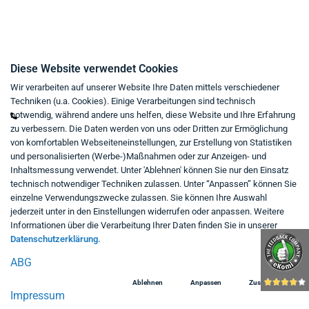
Kontakt
Diese Website verwendet Cookies
Wir verarbeiten auf unserer Website Ihre Daten mittels verschiedener
Mo - Fr von 9:00 bis 18:00 Uhr
Techniken (u.a. Cookies). Einige Verarbeitungen sind technisch
+49 234 333 6721-0
notwendig, während andere uns helfen, diese Website und Ihre Erfahrung
zu verbessern. Die Daten werden von uns oder Dritten zur Ermöglichung
shop@think-about.it
von komfortablen Webseiteneinstellungen, zur Erstellung von Statistiken
Kontaktieren Sie uns
und personalisierten (Werbe-)Maßnahmen oder zur Anzeigen- und
Inhaltsmessung verwendet. Unter 'Ablehnen' können Sie nur den Einsatz
Folgen Sie uns:
technisch notwendiger Techniken zulassen. Unter “Anpassen” können Sie
einzelne Verwendungszwecke zulassen. Sie können Ihre Auswahl
in
jederzeit unter in den Einstellungen widerrufen oder anpassen. Weitere
Informationen über die Verarbeitung Ihrer Daten finden Sie in unserer
Datenschutzerklärung.
ABG
Ablehnen
Anpassen
Zustimmen
Impressum