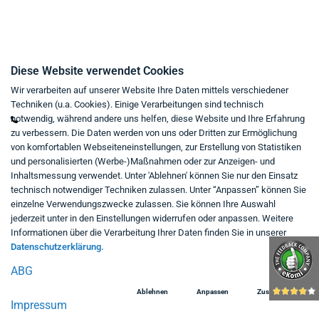
Kontakt
Diese Website verwendet Cookies
Wir verarbeiten auf unserer Website Ihre Daten mittels verschiedener
Mo - Fr von 9:00 bis 18:00 Uhr
Techniken (u.a. Cookies). Einige Verarbeitungen sind technisch
+49 234 333 6721-0
notwendig, während andere uns helfen, diese Website und Ihre Erfahrung
zu verbessern. Die Daten werden von uns oder Dritten zur Ermöglichung
shop@think-about.it
von komfortablen Webseiteneinstellungen, zur Erstellung von Statistiken
Kontaktieren Sie uns
und personalisierten (Werbe-)Maßnahmen oder zur Anzeigen- und
Inhaltsmessung verwendet. Unter 'Ablehnen' können Sie nur den Einsatz
Folgen Sie uns:
technisch notwendiger Techniken zulassen. Unter “Anpassen” können Sie
einzelne Verwendungszwecke zulassen. Sie können Ihre Auswahl
in
jederzeit unter in den Einstellungen widerrufen oder anpassen. Weitere
Informationen über die Verarbeitung Ihrer Daten finden Sie in unserer
Datenschutzerklärung.
ABG
Ablehnen
Anpassen
Zustimmen
Impressum