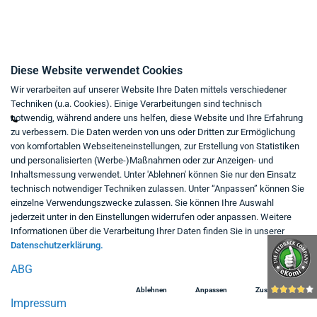
Kontakt
Diese Website verwendet Cookies
Wir verarbeiten auf unserer Website Ihre Daten mittels verschiedener
Mo - Fr von 9:00 bis 18:00 Uhr
Techniken (u.a. Cookies). Einige Verarbeitungen sind technisch
+49 234 333 6721-0
notwendig, während andere uns helfen, diese Website und Ihre Erfahrung
zu verbessern. Die Daten werden von uns oder Dritten zur Ermöglichung
shop@think-about.it
von komfortablen Webseiteneinstellungen, zur Erstellung von Statistiken
Kontaktieren Sie uns
und personalisierten (Werbe-)Maßnahmen oder zur Anzeigen- und
Inhaltsmessung verwendet. Unter 'Ablehnen' können Sie nur den Einsatz
Folgen Sie uns:
technisch notwendiger Techniken zulassen. Unter “Anpassen” können Sie
einzelne Verwendungszwecke zulassen. Sie können Ihre Auswahl
in
jederzeit unter in den Einstellungen widerrufen oder anpassen. Weitere
Informationen über die Verarbeitung Ihrer Daten finden Sie in unserer
Datenschutzerklärung.
ABG
Ablehnen
Anpassen
Zustimmen
Impressum