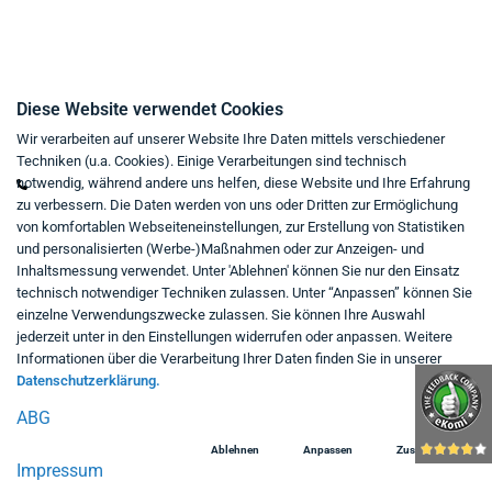
Kontakt
Diese Website verwendet Cookies
Wir verarbeiten auf unserer Website Ihre Daten mittels verschiedener
Mo - Fr von 9:00 bis 18:00 Uhr
Techniken (u.a. Cookies). Einige Verarbeitungen sind technisch
+49 234 333 6721-0
notwendig, während andere uns helfen, diese Website und Ihre Erfahrung
zu verbessern. Die Daten werden von uns oder Dritten zur Ermöglichung
shop@think-about.it
von komfortablen Webseiteneinstellungen, zur Erstellung von Statistiken
Kontaktieren Sie uns
und personalisierten (Werbe-)Maßnahmen oder zur Anzeigen- und
Inhaltsmessung verwendet. Unter 'Ablehnen' können Sie nur den Einsatz
Folgen Sie uns:
technisch notwendiger Techniken zulassen. Unter “Anpassen” können Sie
einzelne Verwendungszwecke zulassen. Sie können Ihre Auswahl
in
jederzeit unter in den Einstellungen widerrufen oder anpassen. Weitere
Informationen über die Verarbeitung Ihrer Daten finden Sie in unserer
Datenschutzerklärung.
ABG
Ablehnen
Anpassen
Zustimmen
Impressum