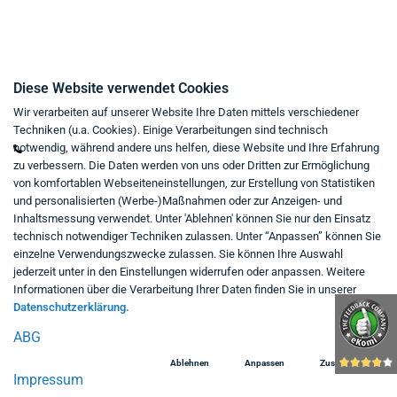
Kontakt
Diese Website verwendet Cookies
Wir verarbeiten auf unserer Website Ihre Daten mittels verschiedener
Mo - Fr von 9:00 bis 18:00 Uhr
Techniken (u.a. Cookies). Einige Verarbeitungen sind technisch
+49 234 333 6721-0
notwendig, während andere uns helfen, diese Website und Ihre Erfahrung
zu verbessern. Die Daten werden von uns oder Dritten zur Ermöglichung
shop@think-about.it
von komfortablen Webseiteneinstellungen, zur Erstellung von Statistiken
Kontaktieren Sie uns
und personalisierten (Werbe-)Maßnahmen oder zur Anzeigen- und
Inhaltsmessung verwendet. Unter 'Ablehnen' können Sie nur den Einsatz
Folgen Sie uns:
technisch notwendiger Techniken zulassen. Unter “Anpassen” können Sie
einzelne Verwendungszwecke zulassen. Sie können Ihre Auswahl
in
jederzeit unter in den Einstellungen widerrufen oder anpassen. Weitere
Informationen über die Verarbeitung Ihrer Daten finden Sie in unserer
Datenschutzerklärung.
ABG
Ablehnen
Anpassen
Zustimmen
Impressum