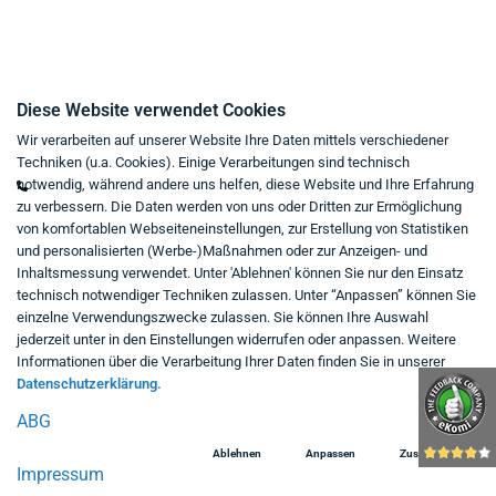
Kontakt
Diese Website verwendet Cookies
Wir verarbeiten auf unserer Website Ihre Daten mittels verschiedener
Mo - Fr von 9:00 bis 18:00 Uhr
Techniken (u.a. Cookies). Einige Verarbeitungen sind technisch
+49 234 333 6721-0
notwendig, während andere uns helfen, diese Website und Ihre Erfahrung
zu verbessern. Die Daten werden von uns oder Dritten zur Ermöglichung
shop@think-about.it
von komfortablen Webseiteneinstellungen, zur Erstellung von Statistiken
Kontaktieren Sie uns
und personalisierten (Werbe-)Maßnahmen oder zur Anzeigen- und
Inhaltsmessung verwendet. Unter 'Ablehnen' können Sie nur den Einsatz
Folgen Sie uns:
technisch notwendiger Techniken zulassen. Unter “Anpassen” können Sie
einzelne Verwendungszwecke zulassen. Sie können Ihre Auswahl
in
jederzeit unter in den Einstellungen widerrufen oder anpassen. Weitere
Informationen über die Verarbeitung Ihrer Daten finden Sie in unserer
Datenschutzerklärung.
ABG
Ablehnen
Anpassen
Zustimmen
Impressum