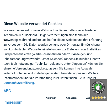
Kontakt
Diese Website verwendet Cookies
Wir verarbeiten auf unserer Website Ihre Daten mittels verschiedener
Mo - Fr von 9:00 bis 18:00 Uhr
Techniken (u.a. Cookies). Einige Verarbeitungen sind technisch
+49 234 333 6721-0
notwendig, während andere uns helfen, diese Website und Ihre Erfahrung
zu verbessern. Die Daten werden von uns oder Dritten zur Ermöglichung
shop@think-about.it
von komfortablen Webseiteneinstellungen, zur Erstellung von Statistiken
Kontaktieren Sie uns
und personalisierten (Werbe-)Maßnahmen oder zur Anzeigen- und
Inhaltsmessung verwendet. Unter 'Ablehnen' können Sie nur den Einsatz
Folgen Sie uns:
technisch notwendiger Techniken zulassen. Unter “Anpassen” können Sie
einzelne Verwendungszwecke zulassen. Sie können Ihre Auswahl
in
jederzeit unter in den Einstellungen widerrufen oder anpassen. Weitere
Informationen über die Verarbeitung Ihrer Daten finden Sie in unserer
Datenschutzerklärung.
ABG
Ablehnen
Anpassen
Zustimmen
Impressum