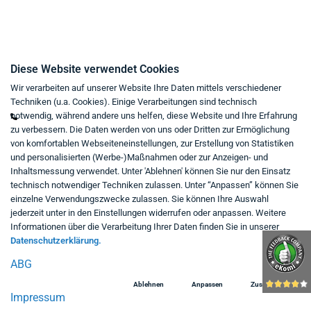
Kontakt
Diese Website verwendet Cookies
Wir verarbeiten auf unserer Website Ihre Daten mittels verschiedener
Mo - Fr von 9:00 bis 18:00 Uhr
Techniken (u.a. Cookies). Einige Verarbeitungen sind technisch
+49 234 333 6721-0
notwendig, während andere uns helfen, diese Website und Ihre Erfahrung
zu verbessern. Die Daten werden von uns oder Dritten zur Ermöglichung
shop@think-about.it
von komfortablen Webseiteneinstellungen, zur Erstellung von Statistiken
Kontaktieren Sie uns
und personalisierten (Werbe-)Maßnahmen oder zur Anzeigen- und
Inhaltsmessung verwendet. Unter 'Ablehnen' können Sie nur den Einsatz
Folgen Sie uns:
technisch notwendiger Techniken zulassen. Unter “Anpassen” können Sie
einzelne Verwendungszwecke zulassen. Sie können Ihre Auswahl
in
jederzeit unter in den Einstellungen widerrufen oder anpassen. Weitere
Informationen über die Verarbeitung Ihrer Daten finden Sie in unserer
Datenschutzerklärung.
ABG
Ablehnen
Anpassen
Zustimmen
Impressum